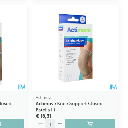
Actimove
losed
Actimove Knee Support Closed
Patella l 1
€ 16,31
Aantal