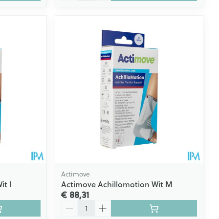
Actimove
t l
Actimove Achillomotion Wit M
€ 88,31
Aantal