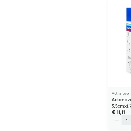
Actimove
Actimove
5,5cmx1
€ 11,11
Aantal