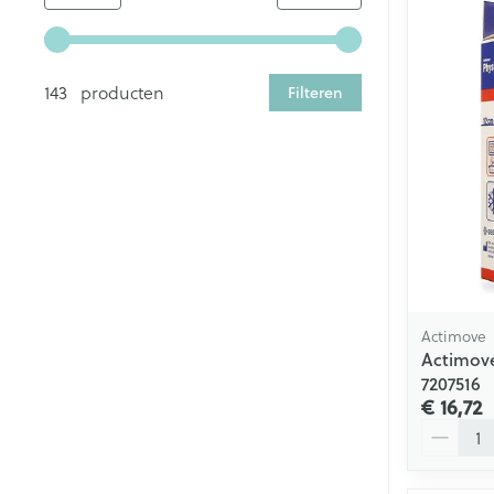
Gebruik de pijltjestoetsen links en rechts om de minim
143 producten
Filteren
Actimove
Actimov
7207516
€ 16,72
Aantal