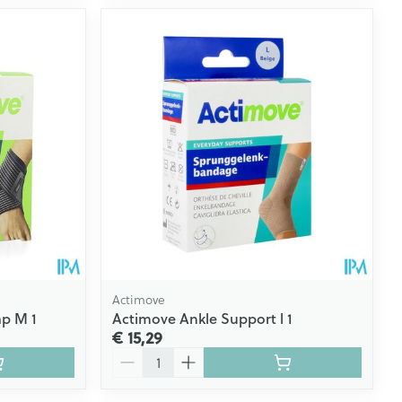
Actimove
ap M 1
Actimove Ankle Support l 1
€ 15,29
Aantal