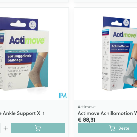
Actimove
 Ankle Support Xl 1
Actimove Achillomotion W
€ 88,31
Bestel