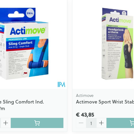
Actimove
 Sling Comfort Ind.
Actimove Sport Wrist Stabi
,7m
€ 43,85
Aantal