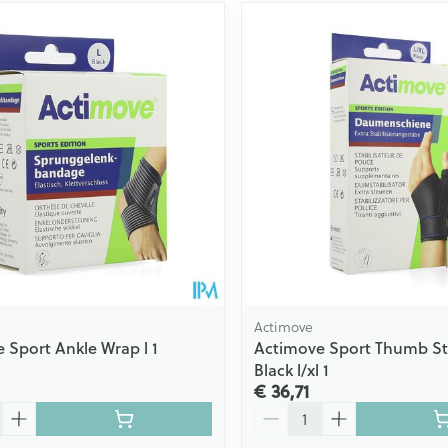
Actimove
 Sport Ankle Wrap l 1
Actimove Sport Thumb Sta
Black l/xl 1
€ 36,71
Aantal