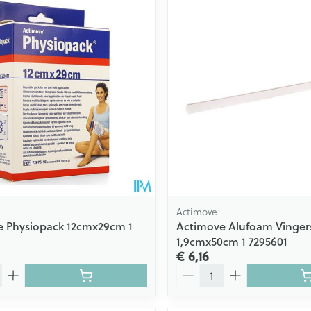
ale en maximale prijswaarden aan te passen.
Actimove
e Physiopack 12cmx29cm 1
Actimove Alufoam Vinger
1,9cmx50cm 1 7295601
€ 6,16
Aantal