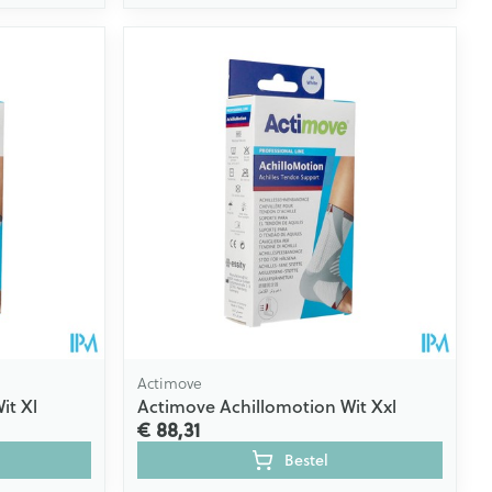
Actimove
it Xl
Actimove Achillomotion Wit Xxl
€ 88,31
Bestel