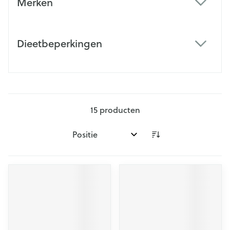
Merken
filter
Dieetbeperkingen
filter
15
producten
Sorteer op: