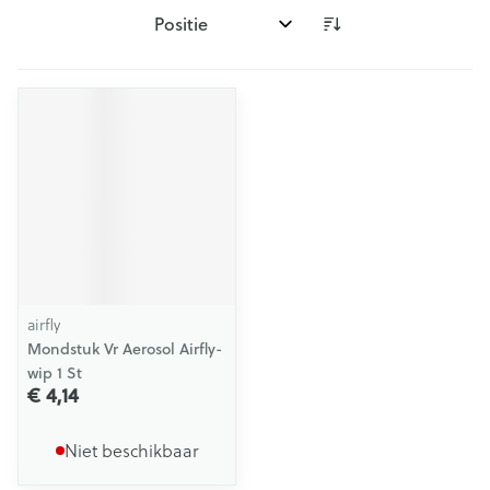
Sorteer op:
airfly
Mondstuk Vr Aerosol Airfly-
wip 1 St
€ 4,14
Niet beschikbaar