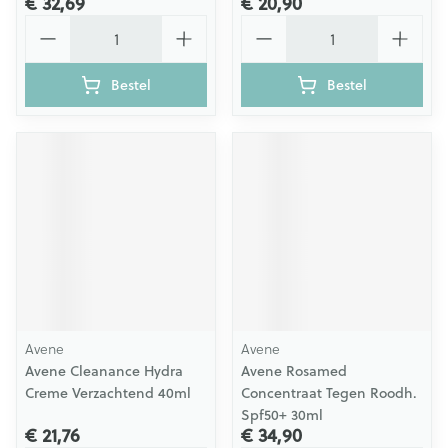
€ 32,69
€ 20,90
Aantal
Aantal
Bestel
Bestel
Avene
Avene
Avene Cleanance Hydra
Avene Rosamed
Creme Verzachtend 40ml
Concentraat Tegen Roodh.
Spf50+ 30ml
€ 21,76
€ 34,90