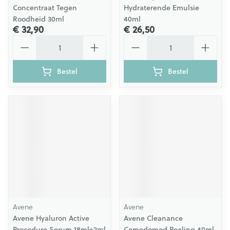
Concentraat Tegen
Hydraterende Emulsie
Roodheid 30ml
40ml
€ 32,90
€ 26,50
Aantal
Aantal
Bestel
Bestel
Avene
Avene
Avene Hyaluron Active
Avene Cleanance
Procedure Serum 18ml+2ml
Comedomed Peeling 40ml