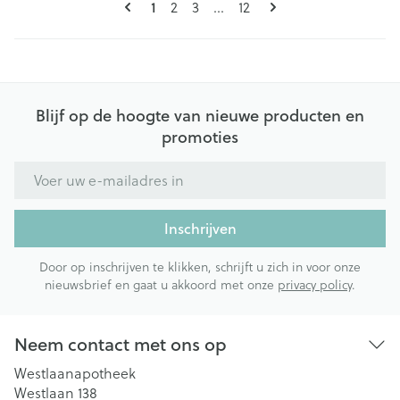
U lees momenteel pagina
1
Pagina
Pagina
Pagina
2
3
...
12
Blijf op de hoogte van nieuwe producten en
promoties
E-mail adres
Inschrijven
Door op inschrijven te klikken, schrijft u zich in voor onze
nieuwsbrief en gaat u akkoord met onze
privacy policy
.
Neem contact met ons op
Westlaanapotheek
Westlaan 138