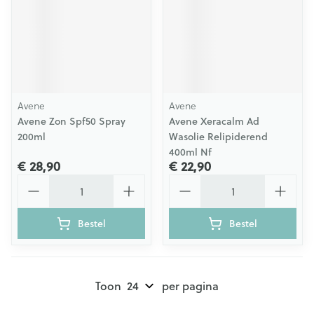
Avene
Avene
Avene Zon Spf50 Spray
Avene Xeracalm Ad
200ml
Wasolie Relipiderend
400ml Nf
€ 28,90
€ 22,90
Aantal
Aantal
Bestel
Bestel
Toon
per pagina
Pagina's