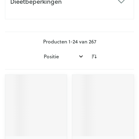
Dieetbeperkingen
filter
Producten
1
-
24
van
267
Sorteer op: