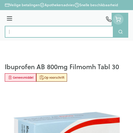
Ga naar de inhoud
Veilige betalingen
Apothekersadvies
Snelle beschikbaarheid
Menu
Zoek
Product, merk, categorie...
Ibuprofen AB 800mg Filmomh Tabl 30
Geneesmiddel
Op voorschrift