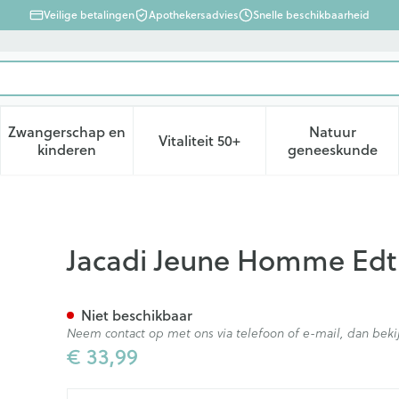
Veilige betalingen
Apothekersadvies
Snelle beschikbaarheid
Zwangerschap en
Natuur
Vitaliteit 50+
d, verzorging en hygiëne categorie
enu voor Dieet, voeding en vitamines categorie
Toon submenu voor Zwangerschap en kinderen ca
Toon submenu voor Vitaliteit 
Toon subm
kinderen
geneeskunde
ml
Jacadi Jeune Homme Edt
Niet beschikbaar
Neem contact op met ons via telefoon of e-mail, dan be
€ 33,99