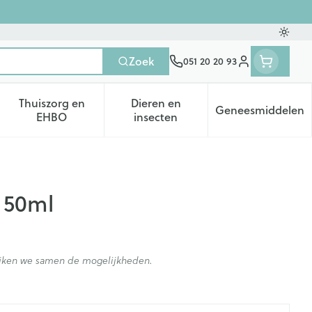
Oversc
Zoek
051 20 20 93
Klant menu
Thuiszorg en
Dieren en
Geneesmiddelen
tegorie
50+ categorie
enu voor Natuur geneeskunde categorie
Toon submenu voor Thuiszorg en EHBO categorie
Toon submenu voor Dieren en 
Toon subm
EHBO
insecten
 50ml
kijken we samen de mogelijkheden.