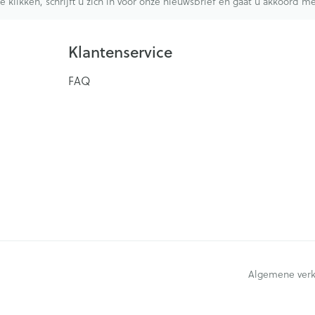
te klikken, schrijft u zich in voor onze nieuwsbrief en gaat u akkoord 
Klantenservice
FAQ
Algemene ver