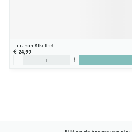
Lansinoh Afkolfset
€ 24,99
Aantal
Blijf op de hoogte van ni