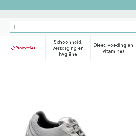
Ga naar de inhoud
Product, merk, categorie...
Schoonheid,
Dieet, voeding en
verzorging en
Promoties
Toon submenu voor Schoonhei
Toon subm
vitamines
hygiëne
Podartis Activity Schoen Da