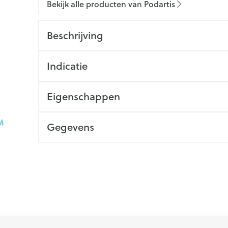
Bekijk alle producten van Podartis
Beschrijving
Indicatie
Eigenschappen
Gegevens
 met de tabtoets. Je kunt de carrousel overslaan of direct na