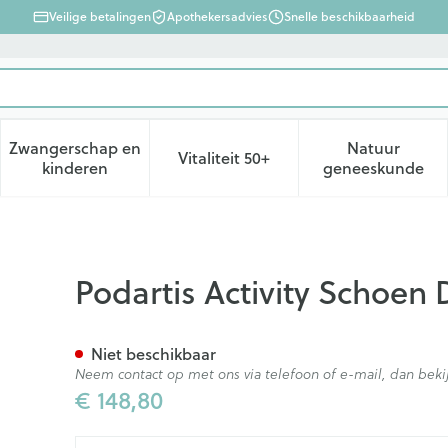
Veilige betalingen
Apothekersadvies
Snelle beschikbaarheid
Zwangerschap en
Natuur
Vitaliteit 50+
d, verzorging en hygiëne categorie
enu voor Dieet, voeding en vitamines categorie
Toon submenu voor Zwangerschap en kinderen ca
Toon submenu voor Vitaliteit 
Toon subm
kinderen
geneeskunde
me Grijs 38 W:xl
Podartis Activity Schoen 
Niet beschikbaar
Neem contact op met ons via telefoon of e-mail, dan be
€ 148,80