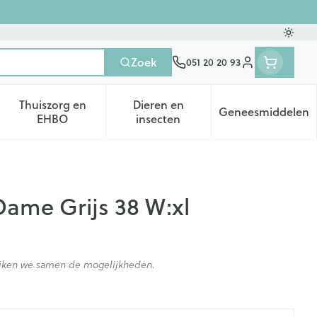
Oversc
Zoek
051 20 20 93
Klant menu
Thuiszorg en
Dieren en
Geneesmiddelen
tegorie
50+ categorie
enu voor Natuur geneeskunde categorie
Toon submenu voor Thuiszorg en EHBO categorie
Toon submenu voor Dieren en 
Toon subm
EHBO
insecten
Dame Grijs 38 W:xl
kijken we samen de mogelijkheden.