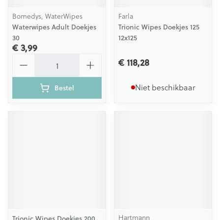
Bomedys, WaterWipes
Farla
Waterwipes Adult Doekjes
Trionic Wipes Doekjes 125
30
12x125
€ 3,99
Aantal
€ 118,28
Niet beschikbaar
Bestel
Hartmann
Trionic Wipes Doekjes 200