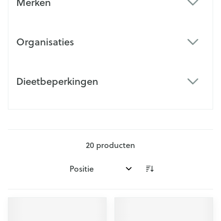
Merken
filter
Organisaties
filter
Dieetbeperkingen
filter
20
producten
Sorteer op: