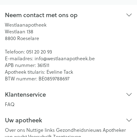
Neem contact met ons op
Westlaanapotheek
Westlaan 138
8800
Roeselare
Telefoon:
051 20 20 93
E-mailadres:
info@
westlaanapotheek.be
APB nummer:
361511
Apotheek titularis:
Eveline Tack
BTW nummer:
BE0859788697
Klantenservice
FAQ
Uw apotheek
Over ons
Nuttige links
Gezondheidsnieuws
Apotheker
van wacht
Voorschrift
Zorgtarieven