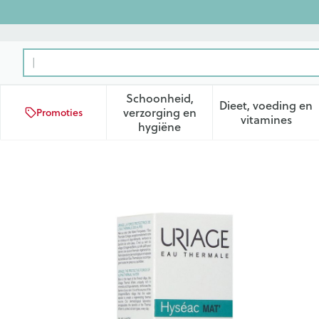
Ga naar de inhoud
Product, merk, categorie...
Schoonheid,
Dieet, voeding en
verzorging en
Promoties
Toon submenu voor Schoonhei
Toon subm
vitamines
hygiëne
Uriage Hyseac Mat Gel Cre