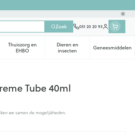
Oversc
Zoek
051 20 20 93
Klant menu
Thuiszorg en
Dieren en
Geneesmiddelen
tegorie
50+ categorie
enu voor Natuur geneeskunde categorie
Toon submenu voor Thuiszorg en EHBO categorie
Toon submenu voor Dieren en 
Toon subm
EHBO
insecten
Creme Tube 40ml
kijken we samen de mogelijkheden.