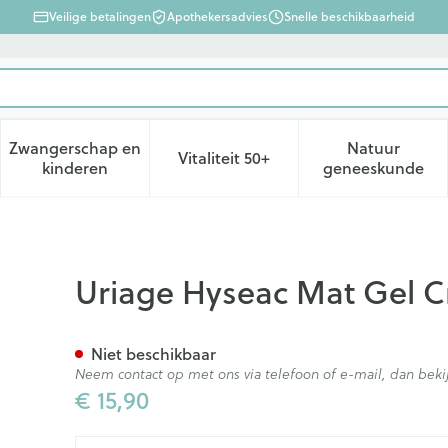
Veilige betalingen
Apothekersadvies
Snelle beschikbaarheid
Zwangerschap en
Natuur
Vitaliteit 50+
d, verzorging en hygiëne categorie
enu voor Dieet, voeding en vitamines categorie
Toon submenu voor Zwangerschap en kinderen ca
Toon submenu voor Vitaliteit 
Toon subm
kinderen
geneeskunde
me Tube 40ml
Uriage Hyseac Mat Gel 
Niet beschikbaar
Neem contact op met ons via telefoon of e-mail, dan be
€ 15,90