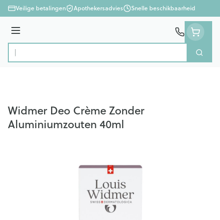
Ga naar de inhoud
Veilige betalingen
Apothekersadvies
Snelle beschikbaarheid
Menu
Zoek
Product, merk, categorie...
Widmer Deo Crème Zonder
Aluminiumzouten 40ml