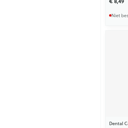
€ 8,49
Niet be
Dental C