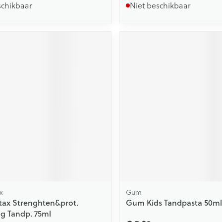
schikbaar
Niet beschikbaar
x
Gum
tax Strenghten&prot.
Gum Kids Tandpasta 50ml
g Tandp. 75ml