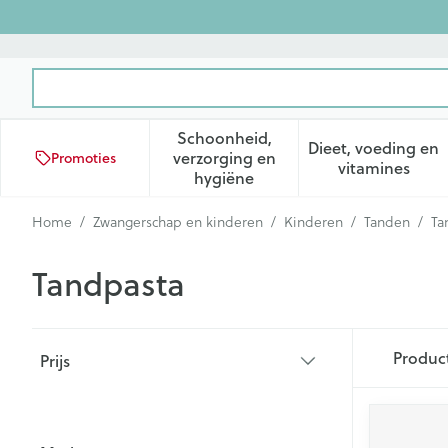
Ga naar de inhoud
Product, merk, categorie...
Schoonheid,
Dieet, voeding en
verzorging en
Promoties
Toon submenu voor Schoonhei
Toon subm
vitamines
hygiëne
Home
/
Zwangerschap en kinderen
/
Kinderen
/
Tanden
/
Ta
Tandpasta
Doorgaan naar productlijst
Produc
Prijs
filter