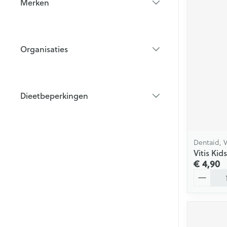
Merken
filter
Organisaties
filter
Dieetbeperkingen
filter
Dentaid, V
Vitis Ki
€ 4,90
Aantal