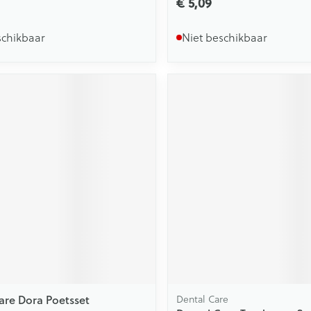
€ 5,09
schikbaar
Niet beschikbaar
are Dora Poetsset
Dental Care