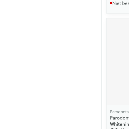
Niet be
Parodonta
Parodon
Whitenin