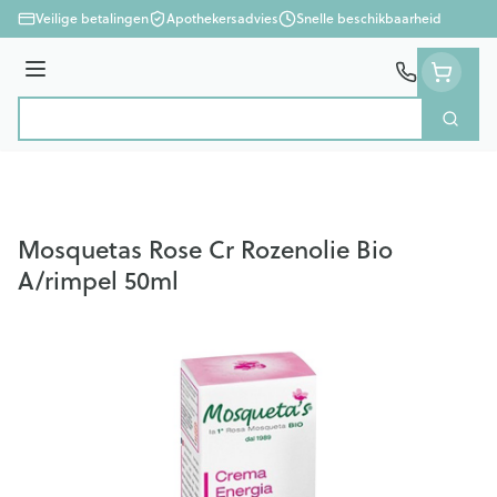
Ga naar de inhoud
Veilige betalingen
Apothekersadvies
Snelle beschikbaarheid
Menu
Zoek
Product, merk, categorie...
Mosquetas Rose Cr Rozenolie Bio
A/rimpel 50ml