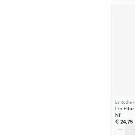
La Roche 
Lrp Effa
Nf
€ 24,75
Aantal