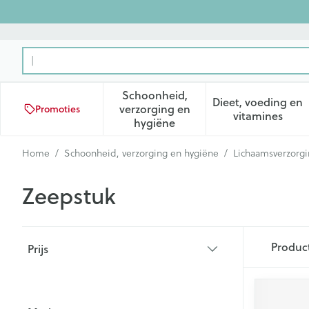
Ga naar de inhoud
Product, merk, categorie...
Schoonheid,
Dieet, voeding en
verzorging en
Promoties
Toon submenu voor Schoonhei
Toon subm
vitamines
hygiëne
Home
/
Schoonheid, verzorging en hygiëne
/
Lichaamsverzorg
Zeepstuk
Doorgaan naar productlijst
Produc
Prijs
filter