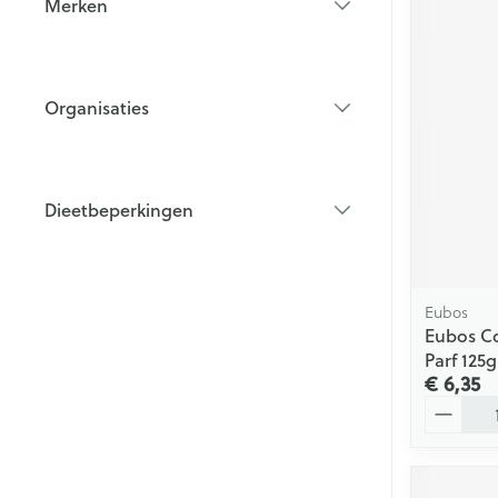
Merken
filter
Organisaties
filter
Dieetbeperkingen
filter
Eubos
Eubos C
Parf 125g
€ 6,35
Aantal