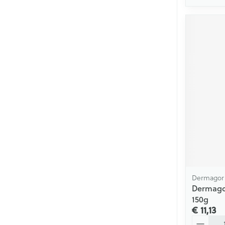
Dermagor
Dermago
150g
€ 11,13
Aantal