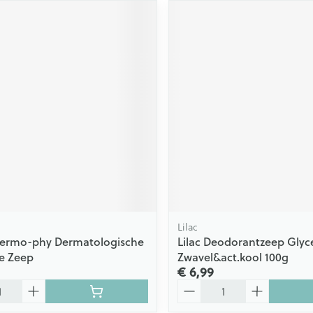
Lilac
Dermo-phy Dermatologische
Lilac Deodorantzeep Glyc
e Zeep
Zwavel&act.kool 100g
€ 6,99
Aantal