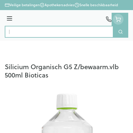
Ga naar de inhoud
Veilige betalingen
Apothekersadvies
Snelle beschikbaarheid
Menu
Zoek
Product, merk, categorie...
Silicium Organisch G5 Z/bewaarm.vlb
500ml Bioticas